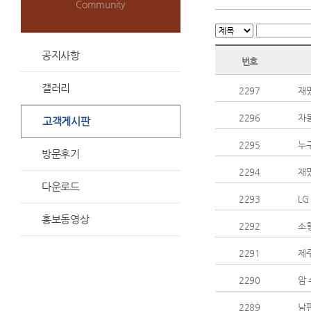
Community
공지사항
번호
갤러리
2297
재
2296
자
고객게시판
2295
누구
방문후기
2294
재
다운로드
2293
L
홍보동영상
2292
소
2291
제주
2290
암 
2289
남