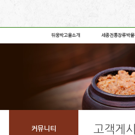
뒤웅박고을소개
뒤웅박고을소개
세종전통장류박물
세종전통장류박물
인사말
박물관소개
세운뜻
박물관안내
혼
교육체험안내
뒤웅박웹툰
학술연구
찾아오시는길
자료실
조감도
열린공간
고객게
커뮤니티