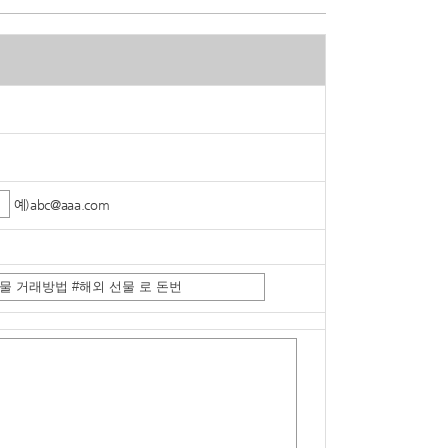
예)abc@aaa.com