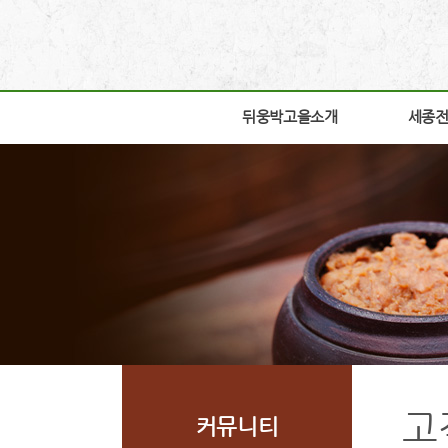
뒤웅박고을소개
뒤웅박고을소개
세종
세종
인사말
박물관
세운뜻
박물관
혼
교육체
뒤웅박웹툰
학술연
찾아오시는길
자료실
조감도
열린공
고
커뮤니티