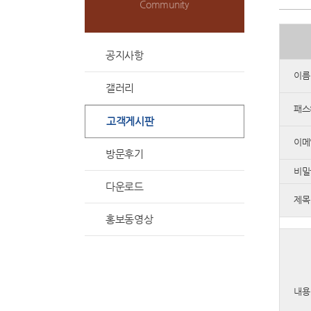
Community
공지사항
이름
갤러리
패스
고객게시판
이메
방문후기
비밀
다운로드
제목
홍보동영상
내용