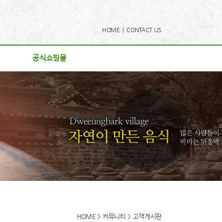
HOME |
CONTACT US
공식쇼핑몰
공식쇼핑몰
사항
리
게시판
후기
로드
동영상
HOME > 커뮤니티 > 고객게시판