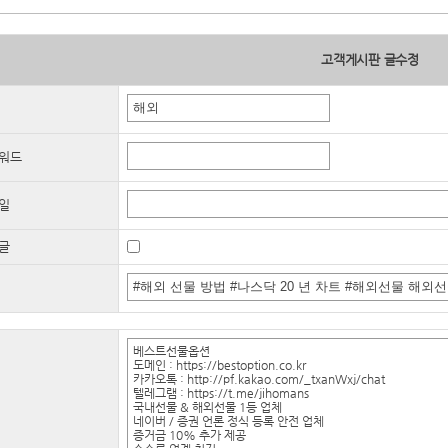
고객게시판 글수정
워드
일
글