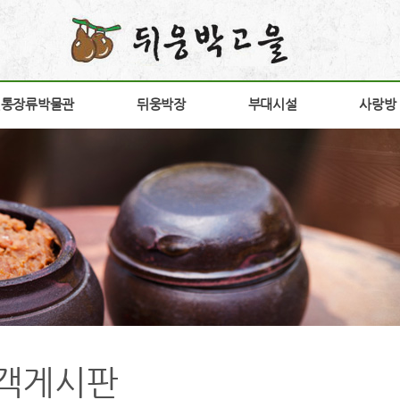
전통장류박물관
전통장류박물관
뒤웅박장
뒤웅박장
부대시설
부대시설
사랑방
사랑방
소개
뒤웅박 장
장향원
공지
안내
상품소개
가비향
갤러
험안내
연구개발
전시판매장
고객
구
구절초고추장
방문
다운
간
홍보
객게시판