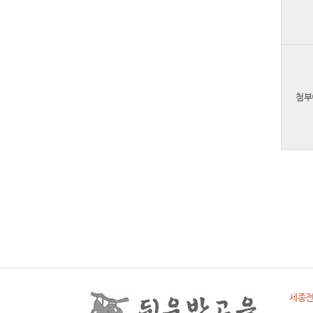
첨부
세종