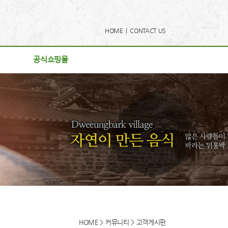
HOME |
CONTACT US
공식쇼핑몰
공식쇼핑몰
사항
리
게시판
후기
로드
동영상
HOME > 커뮤니티 > 고객게시판