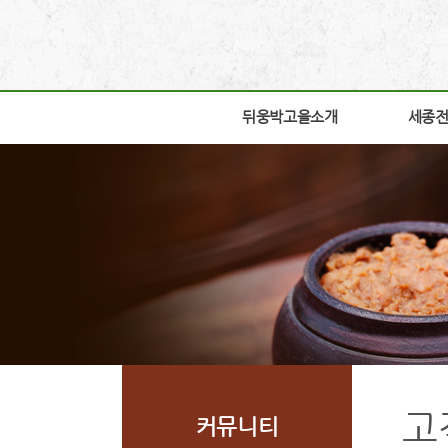
뒤웅박고을소개
뒤웅박고을소개
세종
세종
인사말
박물관
세운뜻
박물관
혼
교육체
뒤웅박웹툰
학술연
찾아오시는길
자료실
조감도
열린공
고
커뮤니티