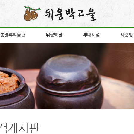
전통장류박물관
전통장류박물관
뒤웅박장
뒤웅박장
부대시설
부대시설
사랑방
사랑방
소개
뒤웅박 장
장향원
공지
안내
상품소개
가비향
갤러
험안내
연구개발
전시판매장
고객
구
구절초고추장
방문
다운
간
홍보
객게시판