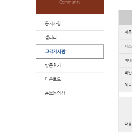
Community
공지사항
이름
갤러리
패스
고객게시판
이메
방문후기
비밀
다운로드
제목
홍보동영상
내용