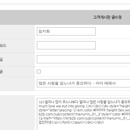
고객게시판 글수정
워드
일
글