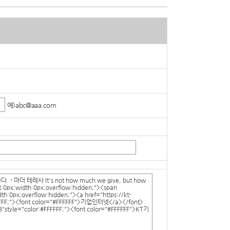
예)abc@aaa.com