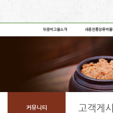
뒤웅박고을소개
뒤웅박고을소개
세종전통장류박물
세종전통장류박물
인사말
박물관소개
세운뜻
박물관안내
혼
교육체험안내
뒤웅박웹툰
학술연구
찾아오시는길
자료실
조감도
열린공간
고객게
커뮤니티