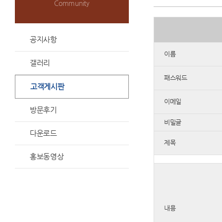
Community
공지사항
이름
갤러리
패스워드
고객게시판
이메일
방문후기
비밀글
다운로드
제목
홍보동영상
내용