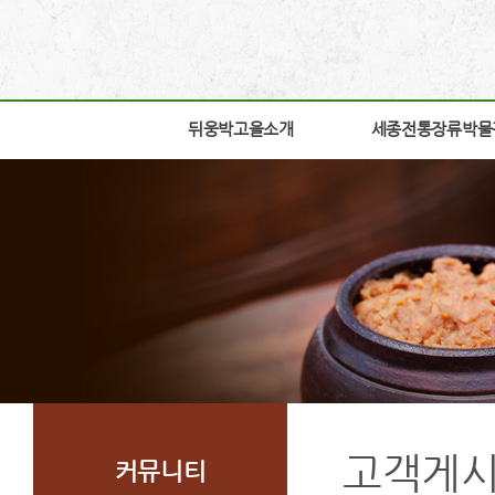
뒤웅박고을소개
뒤웅박고을소개
세종전통장류박물
세종전통장류박물
인사말
박물관소개
세운뜻
박물관안내
혼
교육체험안내
뒤웅박웹툰
학술연구
찾아오시는길
자료실
조감도
열린공간
고객게
커뮤니티