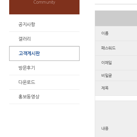
Community
공지사항
이름
갤러리
패스워드
고객게시판
이메일
방문후기
비밀글
다운로드
제목
홍보동영상
내용