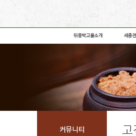
뒤웅박고을소개
뒤웅박고을소개
세종
세종
인사말
박물관
세운뜻
박물관
혼
교육체
뒤웅박웹툰
학술연
찾아오시는길
자료실
조감도
열린공
고
커뮤니티