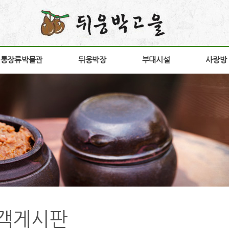
전통장류박물관
전통장류박물관
뒤웅박장
뒤웅박장
부대시설
부대시설
사랑방
사랑방
소개
뒤웅박 장
장향원
공지
안내
상품소개
가비향
갤러
험안내
연구개발
전시판매장
고객
구
구절초고추장
방문
다운
간
홍보
객게시판