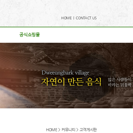
HOME |
CONTACT US
공식쇼핑몰
공식쇼핑몰
사항
리
게시판
후기
로드
동영상
HOME > 커뮤니티 > 고객게시판