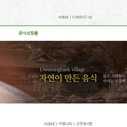
HOME |
CONTACT US
공식쇼핑몰
공식쇼핑몰
사항
리
게시판
후기
로드
동영상
HOME > 커뮤니티 > 고객게시판