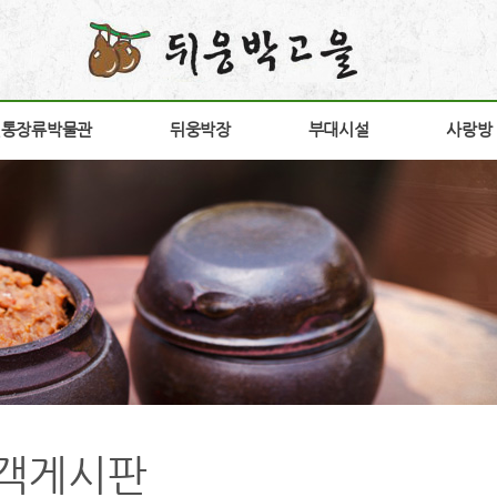
전통장류박물관
전통장류박물관
뒤웅박장
뒤웅박장
부대시설
부대시설
사랑방
사랑방
소개
뒤웅박 장
장향원
공지
안내
상품소개
가비향
갤러
험안내
연구개발
전시판매장
고객
구
구절초고추장
방문
다운
간
홍보
객게시판