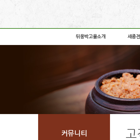
뒤웅박고을소개
뒤웅박고을소개
세종
세종
인사말
박물관
세운뜻
박물관
혼
교육체
뒤웅박웹툰
학술연
찾아오시는길
자료실
조감도
열린공
고
커뮤니티