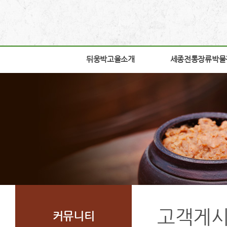
뒤웅박고을소개
뒤웅박고을소개
세종전통장류박물
세종전통장류박물
인사말
박물관소개
세운뜻
박물관안내
혼
교육체험안내
뒤웅박웹툰
학술연구
찾아오시는길
자료실
조감도
열린공간
고객게
커뮤니티