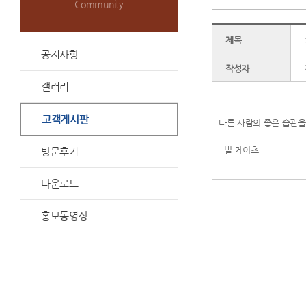
Community
제목
공지사항
작성자
갤러리
고객게시판
다른 사람의 좋은 습관을
- 빌 게이츠
방문후기
신
다운로드
호
위
홍보동영상
반
조
회
재
산
세
조