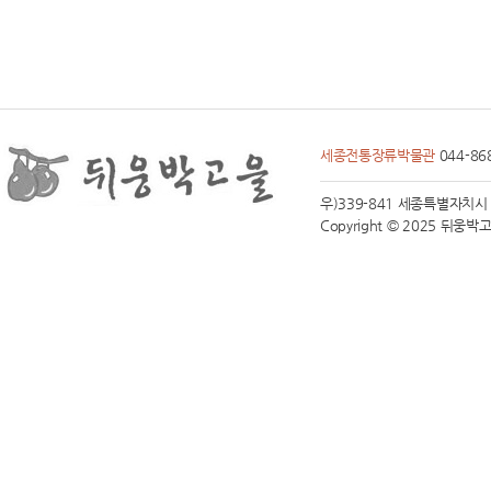
회
건
강
보
험
자
격
세종전통장류박물관
044-86
득
실
우)339-841 세종특별자치시 전동면
확
Copyright © 2025 뒤웅박고을 
인
서
인
터
넷
발
급
주
민
등
록
초