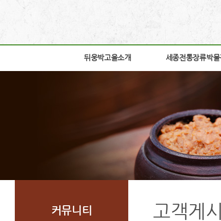
뒤웅박고을소개
뒤웅박고을소개
세종전통장류박물
세종전통장류박물
인사말
박물관소개
세운뜻
박물관안내
혼
교육체험안내
뒤웅박웹툰
학술연구
찾아오시는길
자료실
조감도
열린공간
고객게
커뮤니티