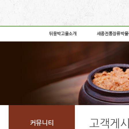
뒤웅박고을소개
뒤웅박고을소개
세종전통장류박물
세종전통장류박물
인사말
박물관소개
세운뜻
박물관안내
혼
교육체험안내
뒤웅박웹툰
학술연구
찾아오시는길
자료실
조감도
열린공간
고객게
커뮤니티