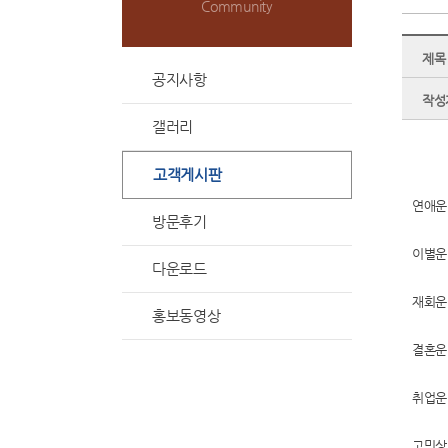
Community
제목
공지사항
작성
갤러리
고객게시판
연애운
방문후기
이별운
다운로드
재회운
홍보동영상
결혼운
취업운
고민상