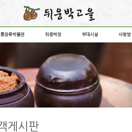
전통장류박물관
전통장류박물관
뒤웅박장
뒤웅박장
부대시설
부대시설
사랑방
사랑방
소개
뒤웅박 장
장향원
공지
안내
상품소개
가비향
갤러
험안내
연구개발
전시판매장
고객
구
구절초고추장
방문
다운
간
홍보
객게시판