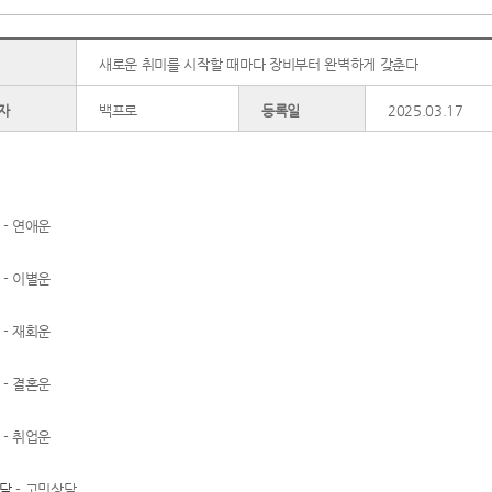
새로운 취미를 시작할 때마다 장비부터 완벽하게 갖춘다
자
백프로
등록일
2025.03.17
- 연애운
- 이별운
- 재회운
- 결혼운
- 취업운
담
- 고민상담