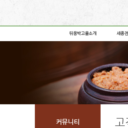
뒤웅박고을소개
뒤웅박고을소개
세종
세종
인사말
박물관
세운뜻
박물관
혼
교육체
뒤웅박웹툰
학술연
찾아오시는길
자료실
조감도
열린공
고
커뮤니티