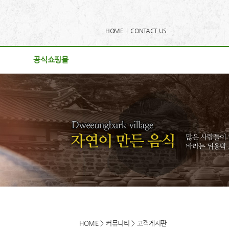
HOME |
CONTACT US
공식쇼핑몰
공식쇼핑몰
사항
리
게시판
후기
로드
동영상
HOME > 커뮤니티 > 고객게시판