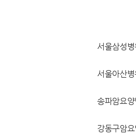
서울삼성병
서울아산병
송파암요양
강동구암요