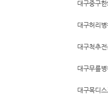
대구중구한
대구허리병
대구척추전
대구무릎병
대구목디스