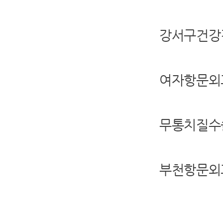
강서구건강
여자항문외
무통치질수
부천항문외