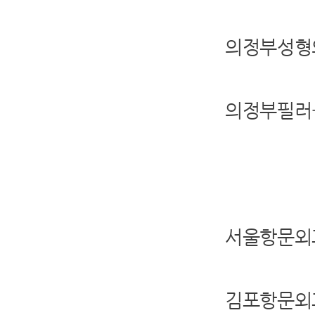
의정부성형
의정부필러
서울항문외
김포항문외