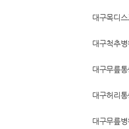
대구목디스
대구척추병
대구무릎통
대구허리통
대구무릎병