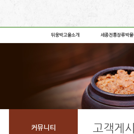
뒤웅박고을소개
뒤웅박고을소개
세종전통장류박물
세종전통장류박물
인사말
박물관소개
세운뜻
박물관안내
혼
교육체험안내
뒤웅박웹툰
학술연구
찾아오시는길
자료실
조감도
열린공간
고객게
커뮤니티