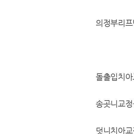
의정부리프
돌출입치아
송곳니교정
덧니치아교