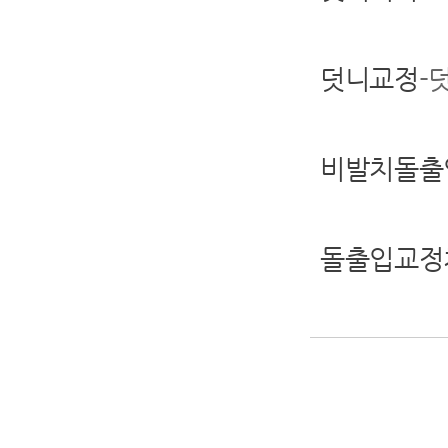
덧니교정
-
비발치돌출
돌출입교정