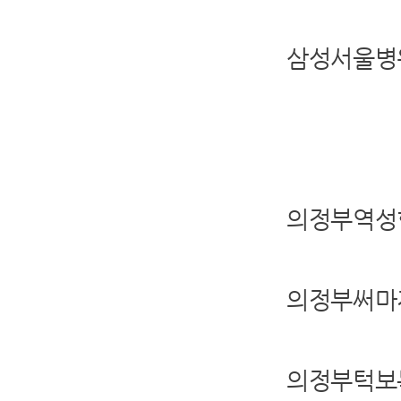
삼성서울병
의정부역성
의정부써마
의정부턱보