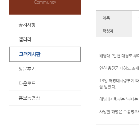
Community
제목
공지사항
작성자
갤러리
고객게시판
해병대 "인천 대청도 부
인천 옹진군 대청도 소재
방문후기
13일 해병대사령부에 따
다운로드
을 받았다.
홍보동영상
해병대사령부는 “부대는 
사망한 해병은 수송병으로
안