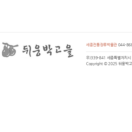
성
아
양
영
무
예
다
세종전통장류박물관
음
044-86
여
의
우)339-841 세종특별자치시 전동면
대
Copyright © 2025 뒤웅박고을 
방
더
마
크
원
풍
무
해
링
턴
플