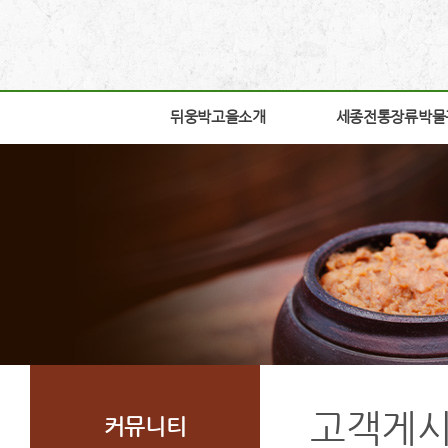
뒤웅박고을소개
뒤웅박고을소개
세종전통장류박물
세종전통장류박물
인사말
박물관소개
세운뜻
박물관안내
혼
교육체험안내
뒤웅박웹툰
학술연구
찾아오시는길
자료실
조감도
열린공간
고객게
커뮤니티