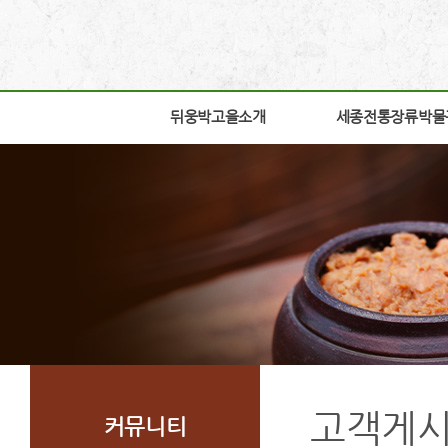
뒤웅박고을소개
뒤웅박고을소개
세종전통장류박물
세종전통장류박물
인사말
박물관소개
세운뜻
박물관안내
혼
교육체험안내
뒤웅박웹툰
학술연구
찾아오시는길
자료실
조감도
열린공간
고객게
커뮤니티