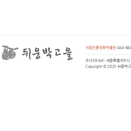
진
위
역
서
희
스
타
힐
세종전통장류박물관
스
044-86
파
크
우)339-841 세종특별자치시 전동면
뷰
Copyright © 2025 뒤웅박고을 
여
의
대
방
더
마
크
원
풍
무
해